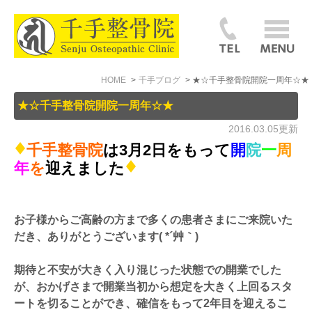
HOME
千手ブログ
★☆千手整骨院開院一周年☆★
★☆千手整骨院開院一周年☆★
2016.03.05更新
千手整骨院
は3月2日をもって
開
院
一
周
年
を
迎えました
お子様からご高齢の方まで多くの患者さまにご来院いた
だき、ありがとうございます( *´艸｀)
期待と不安が大きく入り混じった状態での開業でした
が、おかげさまで開業当初から想定を大きく上回るスタ
ートを切ることができ、確信をもって2年目を迎えるこ