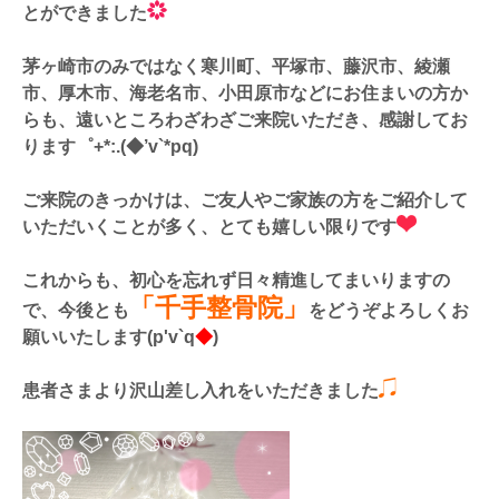
とができました
茅ヶ崎市のみではなく寒川町、平塚市、藤沢市、綾瀬
市、厚木市、海老名市、小田原市などにお住まいの方か
らも、遠いところわざわざご来院いただき、感謝してお
ります゜+*:.(◆’v`*pq)
ご来院のきっかけは、ご友人やご家族の方をご紹介して
いただいくことが多く、とても
嬉しい限りです
これからも、初心を忘れず日々精進してまいりますの
「千手整骨院」
で、今後とも
をどうぞよろしくお
願いいたします(p'v`q
◆
)
患者さまより沢山差し入れをいただきました