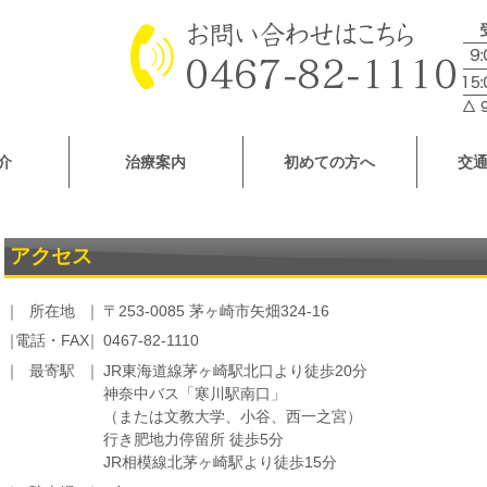
介
治療案内
初めての方へ
交
アクセス
所在地
〒253-0085 茅ヶ崎市矢畑324-16
電話・FAX
0467-82-1110
最寄駅
JR東海道線茅ヶ崎駅北口より徒歩20分
神奈中バス「寒川駅南口」
（または文教大学、小谷、西一之宮）
行き肥地力停留所 徒歩5分
JR相模線北茅ヶ崎駅より徒歩15分