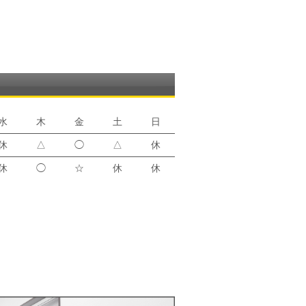
水
木
金
土
日
休
△
◯
△
休
休
◯
☆
休
休