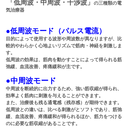
「低周波・中周波・干渉波」
の三種類の電
気治療器
●低周波モード（パルス電流）
目的によって使用する波形や周波数が異なりますが、比
較的やわらかく心地よいリズムで筋肉・神経を刺激しま
す。
低周波の効果は、筋肉を動かすことによって得られる筋
弛緩、血流改善、疼痛緩和が主です。
●中周波モード
中周波を断続的に出力するため、強い筋収縮が得られ、
効率よく筋肉に刺激を与えることができます。
また、治療後も残る通電感（残存感）が期待できます。
低周波との違いは、比べる刺激がとソフトであり、
筋弛
緩、血流改善、疼痛緩和が得られるほか、筋力をつける
のに必要な筋収縮があることです。