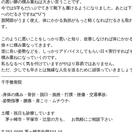
の悪い癖の積み重ねは大きい言うことです。
今ではS字もだいぶでてきて靴下も履けるようになりました。あとは下
へのだるさですね(*'U`*)
股関節がうまく使え、体にかかる負担がもっと軽くなればだるさも取
す。
このように悪いことをしっかり悪いと知り、改善しなければ体にかか
徐々に積み重なってきます。
逆に良い姿勢などを、しっかりアドバイスしてもらい日々実行すれば
積み重ねになっていくのです。
私もなるべく気を付けていますがやはり容易ではありません。
ただ、少しでも辛さとは無縁な人生を送るために頑張っていきましょうo(
--------------------------------------------------------------------------------
千手整骨院
‐身体の痛み・骨折・脱臼・捻挫・打撲・挫傷・交通事故‐
‐姿勢指導・腰痛・肩こり・ムチウチ-
土曜・祝日も診療しています
茅ヶ崎市・平塚市・辻堂の方も、 お気軽にご相談下さい
〒253-0085 茅ヶ崎市矢畑324-16