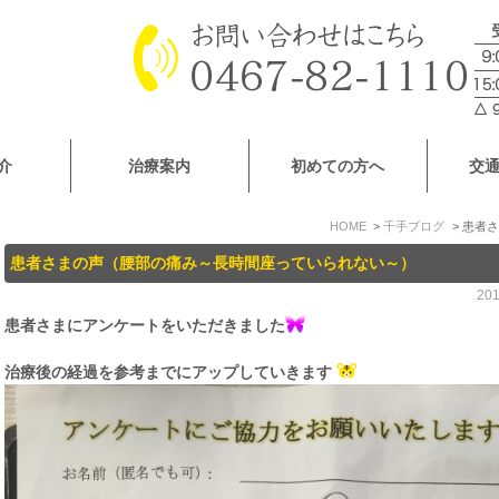
介
治療案内
初めての方へ
交
HOME
千手ブログ
患者さ
患者さまの声（腰部の痛み～長時間座っていられない～）
20
患者さまにアンケートをいただきました
治療後の経過を参考までにアップしていきます