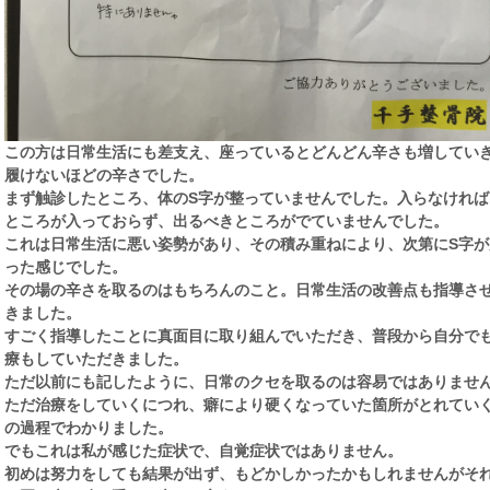
この方は日常生活にも差支え、座っているとどんどん辛さも増してい
履けないほどの辛さでした。
まず触診したところ、体のS字が整っていませんでした。入らなければ
ところが入っておらず、出るべきところがでていませんでした。
これは日常生活に悪い姿勢があり、その積み重ねにより、次第にS字が
った感じでした。
その場の辛さを取るのはもちろんのこと。日常生活の改善点も指導さ
きました。
すごく指導したことに真面目に取り組んでいただき、普段から自分で
療もしていただきました。
ただ以前にも記したように、日常のクセを取るのは容易ではありませ
ただ治療をしていくにつれ、癖により硬くなっていた箇所がとれてい
の過程でわかりました。
でもこれは私が感じた症状で、自覚症状ではありません。
初めは努力をしても結果が出ず、もどかしかったかもしれませんがそ