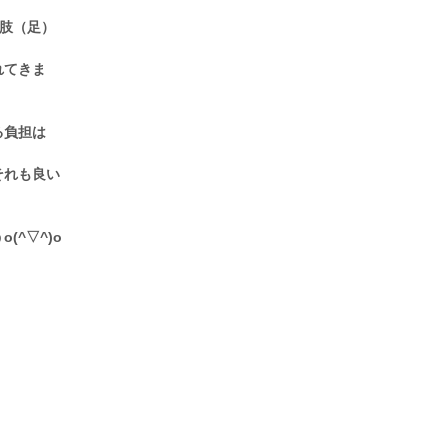
肢（足）
れてきま
る負担は
それも良い
^▽^)o